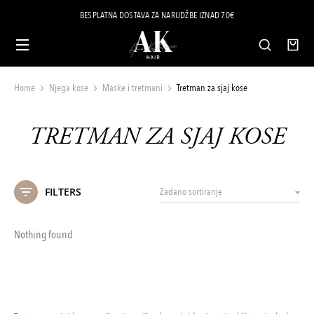
BESPLATNA DOSTAVA ZA NARUDŽBE IZNAD 70€
Home
Njega kose
Maske i tretmani
Tretman za sjaj kose
You are here:
TRETMAN ZA SJAJ KOSE
FILTERS
Nothing found