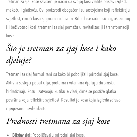
Tretman za sjaj kose savršen je način da svojoj kosi vratite blistav izgled,
mekoću i glatkoću. Ovi proizvodi obogaćeni su sastojcima koji reflektiraju
svjetlost, čineći kosu sjajnom i zdravom. Bilo da se radi o suhoj, oštećenoj
ili beživotnoj kosi, tretmani za sjaj pomažu u revitalizaciji i transformaciji
kose.
Što je tretman za sjaj kose i kako
djeluje?
Tretmani za sjaj formulirani su kako bi poboljšali prirodni sjaj kose.
Aktivni sastojci poput ulja, proteina i vitamina djeluju dubinski,
hidratiziraju kosu i zatvaraju kutikule vlasi, čime se postiže glatka
površina koja reflektira svjetlost. Rezultat je kosa koja izgleda zdravo,
njegovano i svilenkasto.
Prednosti tretmana za sjaj kose
Blistav sjaj:
Poboljšavaju prirodni sjaj kose.