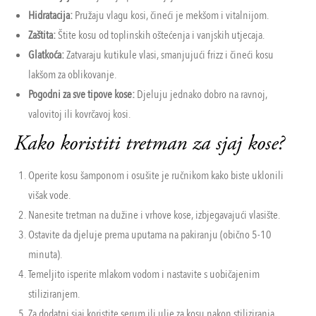
Hidratacija:
Pružaju vlagu kosi, čineći je mekšom i vitalnijom.
Zaštita:
Štite kosu od toplinskih oštećenja i vanjskih utjecaja.
Glatkoća:
Zatvaraju kutikule vlasi, smanjujući frizz i čineći kosu
lakšom za oblikovanje.
Pogodni za sve tipove kose:
Djeluju jednako dobro na ravnoj,
valovitoj ili kovrčavoj kosi.
Kako koristiti tretman za sjaj kose?
Operite kosu šamponom i osušite je ručnikom kako biste uklonili
višak vode.
Nanesite tretman na dužine i vrhove kose, izbjegavajući vlasište.
Ostavite da djeluje prema uputama na pakiranju (obično 5-10
minuta).
Temeljito isperite mlakom vodom i nastavite s uobičajenim
stiliziranjem.
Za dodatni sjaj koristite serum ili ulje za kosu nakon stiliziranja.