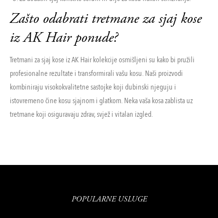
Zašto odabrati tretmane za sjaj kose
iz AK Hair ponude?
Tretmani za sjaj kose iz AK Hair kolekcije osmišljeni su kako bi pružili
profesionalne rezultate i transformirali vašu kosu. Naši proizvodi
kombiniraju visokokvalitetne sastojke koji dubinski njeguju i
istovremeno čine kosu sjajnom i glatkom. Neka vaša kosa zablista uz
tretmane koji osiguravaju zdrav, svjež i vitalan izgled.
POPULARNE USLUGE