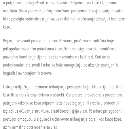
u potpunosti prilagođenih individualnim željama, tipu kose i željenom
rezultatu. Svaki proces započinje stručnom procjenom i savjetovanjem kako
bi se postigla optimalna nijansa, uz maksimalno očuvanje zdravlja i kvalitete
kose.
Bojanje se izvodi precizno i personalizirano, pri čemu se količina boje
prilagođava stvarnim potrebama kose, čime se osigurava ekonomičnost i
pravedno formiranje cijene, bez kompromisa na kvaliteti. Koriste se
profesionalni proizvodi i tehnike koje omogućuju postizanje postojanih,
bogatih i ravnomjernih tonova.
Usluga uključuje i tretmane uklanjanja postojeće boje, bilo s cijele dužine
kose ili samo s izrasta, ovisno o potrebi. Ovi procesi provode se s posebnom
pažnjom kako bi se kosa pripremila za novo bojanje ili vratila u prirodniji
izgled, uz očuvanje strukture, elastičnosti i sjaja vlasi. Posebno prilagođeni
postupci omogućuju sigurno i učinkovito uklanjanje boje i kod kraće kose,
uz minimalno opterećenje za vlas.