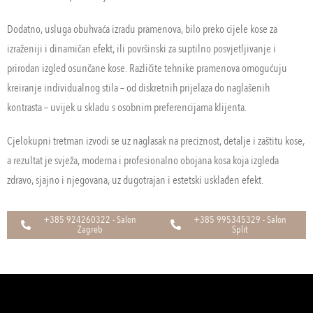
Dodatno, usluga obuhvaća izradu pramenova, bilo preko cijele kose za
izraženiji i dinamičan efekt, ili površinski za suptilno posvjetljivanje i
prirodan izgled osunčane kose. Različite tehnike pramenova omogućuju
kreiranje individualnog stila – od diskretnih prijelaza do naglašenih
kontrasta – uvijek u skladu s osobnim preferencijama klijenta.
Cjelokupni tretman izvodi se uz naglasak na preciznost, detalje i zaštitu kose,
a rezultat je svježa, moderna i profesionalno obojana kosa koja izgleda
zdravo, sjajno i njegovana, uz dugotrajan i estetski usklađen efekt.
+385 924260322 - Salon
+385 995345329 - Salon
Zagreb
Split