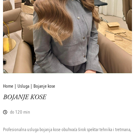
You are here:
Home
Usluga
Bojanje kose
BOJANJE KOSE
do 120 min
Profesionalna usluga bojanja kose obuhvaća širok spektar tehnika i tretmana,