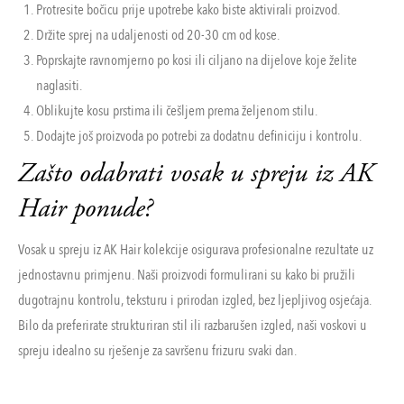
Protresite bočicu prije upotrebe kako biste aktivirali proizvod.
Držite sprej na udaljenosti od 20-30 cm od kose.
Poprskajte ravnomjerno po kosi ili ciljano na dijelove koje želite
naglasiti.
Oblikujte kosu prstima ili češljem prema željenom stilu.
Dodajte još proizvoda po potrebi za dodatnu definiciju i kontrolu.
Zašto odabrati vosak u spreju iz AK
Hair ponude?
Vosak u spreju iz AK Hair kolekcije osigurava profesionalne rezultate uz
jednostavnu primjenu. Naši proizvodi formulirani su kako bi pružili
dugotrajnu kontrolu, teksturu i prirodan izgled, bez ljepljivog osjećaja.
Bilo da preferirate strukturiran stil ili razbarušen izgled, naši voskovi u
spreju idealno su rješenje za savršenu frizuru svaki dan.