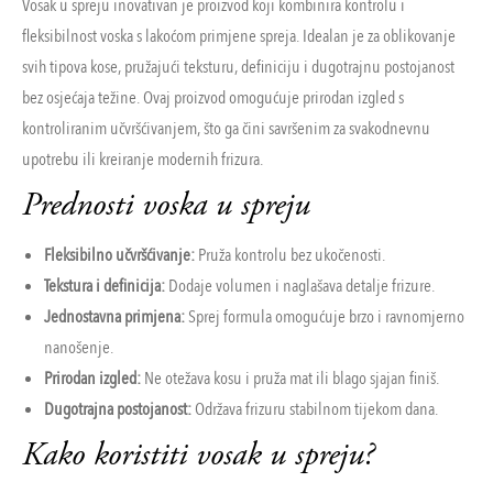
Vosak u spreju inovativan je proizvod koji kombinira kontrolu i
fleksibilnost voska s lakoćom primjene spreja. Idealan je za oblikovanje
svih tipova kose, pružajući teksturu, definiciju i dugotrajnu postojanost
bez osjećaja težine. Ovaj proizvod omogućuje prirodan izgled s
kontroliranim učvršćivanjem, što ga čini savršenim za svakodnevnu
upotrebu ili kreiranje modernih frizura.
Prednosti voska u spreju
Fleksibilno učvršćivanje:
Pruža kontrolu bez ukočenosti.
Tekstura i definicija:
Dodaje volumen i naglašava detalje frizure.
Jednostavna primjena:
Sprej formula omogućuje brzo i ravnomjerno
nanošenje.
Prirodan izgled:
Ne otežava kosu i pruža mat ili blago sjajan finiš.
Dugotrajna postojanost:
Održava frizuru stabilnom tijekom dana.
Kako koristiti vosak u spreju?