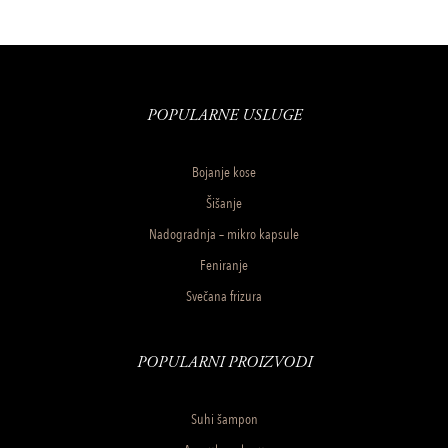
POPULARNE USLUGE
Bojanje kose
Šišanje
Nadogradnja – mikro kapsule
Feniranje
Svečana frizura
POPULARNI PROIZVODI
Suhi šampon