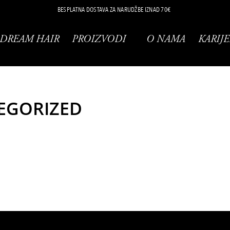
BESPLATNA DOSTAVA ZA NARUDŽBE IZNAD 70€
DREAM HAIR
PROIZVODI
O NAMA
KARIJE
EGORIZED