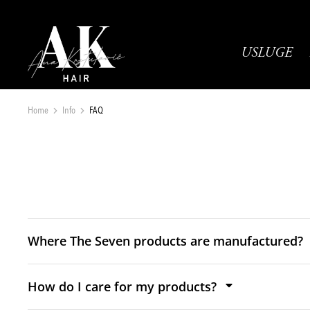
USLUGE
Home
Info
FAQ
You are here:
Where The Seven products are manufactured?
How do I care for my products?