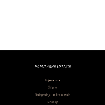
POPULARNE USLUGE
Bojanje kose
Šišanje
Nadogradnja – mikro kapsule
Feniranje