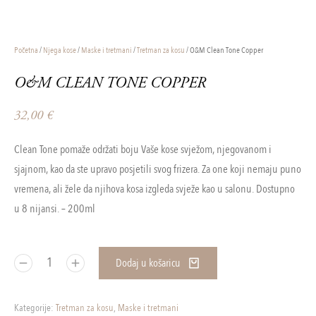
Početna
/
Njega kose
/
Maske i tretmani
/
Tretman za kosu
/ O&M Clean Tone Copper
O&M CLEAN TONE COPPER
32,00
€
Clean Tone pomaže održati boju Vaše kose svježom, njegovanom i
sjajnom, kao da ste upravo posjetili svog frizera. Za one koji nemaju puno
vremena, ali žele da njihova kosa izgleda svježe kao u salonu. Dostupno
u 8 nijansi. – 200ml
Dodaj u košaricu
Kategorije:
Tretman za kosu
,
Maske i tretmani