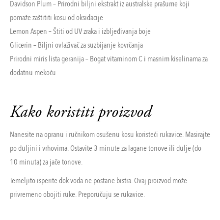
Davidson Plum – Prirodni biljni ekstrakt iz australske prašume koji
pomaže zaštititi kosu od oksidacije
Lemon Aspen – Štiti od UV zraka i izbljeđivanja boje
Glicerin – Biljni ovlaživač za suzbijanje kovrčanja
Prirodni miris lista geranija – Bogat vitaminom C i masnim kiselinama za
dodatnu mekoću
Kako koristiti proizvod
Nanesite na opranu i ručnikom osušenu kosu koristeći rukavice. Masirajte
po duljini i vrhovima. Ostavite 3 minute za lagane tonove ili dulje (do
10 minuta) za jače tonove.
Temeljito isperite dok voda ne postane bistra. Ovaj proizvod može
privremeno obojiti ruke. Preporučuju se rukavice.