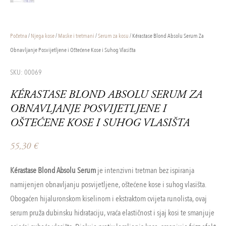
Početna
/
Njega kose
/
Maske i tretmani
/
Serum za kosu
/ Kérastase Blond Absolu Serum Za
Obnavljanje Posvijetljene i Oštećene Kose i Suhog Vlasišta
SKU: 00069
KÉRASTASE BLOND ABSOLU SERUM ZA
OBNAVLJANJE POSVIJETLJENE I
OŠTEĆENE KOSE I SUHOG VLASIŠTA
55,30
€
Kérastase Blond Absolu Serum
je intenzivni tretman bez ispiranja
namijenjen obnavljanju posvijetljene, oštećene kose i suhog vlasišta.
Obogaćen hijaluronskom kiselinom i ekstraktom cvijeta runolista, ovaj
serum pruža dubinsku hidrataciju, vraća elastičnost i sjaj kosi te smanjuje