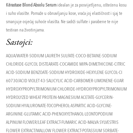
Kérastase Blond Absolu Serum
idealan je za posvijetljenu, oštećenu kosu
i suho vlasište. Pomaže u obnavljanju kose, vraća joj elastičnost i sjaj te
smanjuje osjećaj suhoće vlasišta. Ne sadrži sulfate i parabene te nije
testiran na životinjama.
Sastojci:
AQUA/WATER-SODIUM LAURETH SULFATE-COCO-BETAINE-SODIUM
CHLORIDE-GLYCOL DISTEARATE-COCAMIDE MIPA-DIMETHICONE-CITRIC
ACID-SODIUM BENZOATE-SODIUM HYDROXIDE-HEXYLENE GLYCOL-CI
60730/ACID VIOLET 43-SALICYLIC ACID-CARBOMER-LIMONENE-GUAR
HYDROXYPROPYLTRIMONIUM CHLORIDE-HYDROXYPROPYLTRIMONIUM
HYDROLYZED WHEAT PROTEIN-MAGNESIUM ACETATE-GLYCERIN-
SODIUM HYALURONATE-TOCOPHEROL-ASPARTIC ACID-GLYCINE-
ARGININE-GLUTAMIC ACID-PHENOXYETHANOL-LEONTOPODIUM
ALPINUM FLOWER/LEAF EXTRACT-FUMARIC ACID-MALVA SYLVESTRIS
FLOWER EXTRACT/MALLOW FLOWER EXTRACT-POTASSIUM SORBATE-