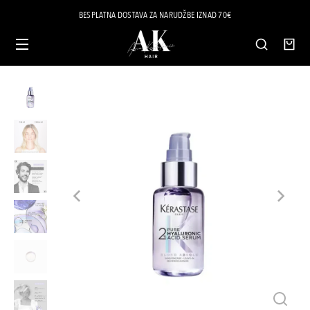
BESPLATNA DOSTAVA ZA NARUDŽBE IZNAD 70€