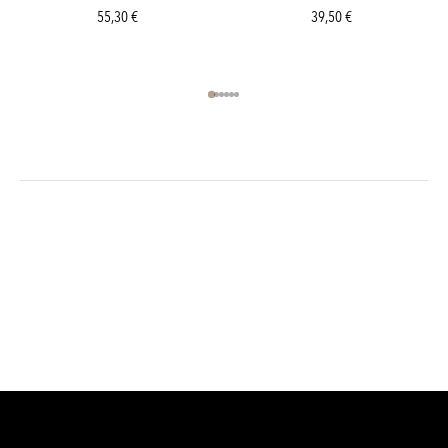
55,30
€
39,50
€