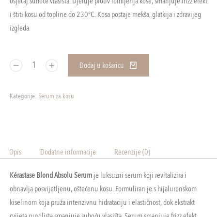
osjećaj suhoće vlasišta. Djeluje protiv lomljenja kose, smanjuje frizz efekt
i štiti kosu od topline do 230°C. Kosa postaje mekša, glatkija i zdravijeg
izgleda.
Dodaj u košaricu
Kategorije:
Serum za kosu
Opis
Dodatne informacije
Recenzije (0)
Kérastase Blond Absolu Serum
je luksuzni serum koji revitalizira i
obnavlja posvijetljenu, oštećenu kosu. Formuliran je s hijaluronskom
kiselinom koja pruža intenzivnu hidrataciju i elastičnost, dok ekstrakt
cvijeta runolista smanjuje suhoću vlasišta. Serum smanjuje frizz efekt,