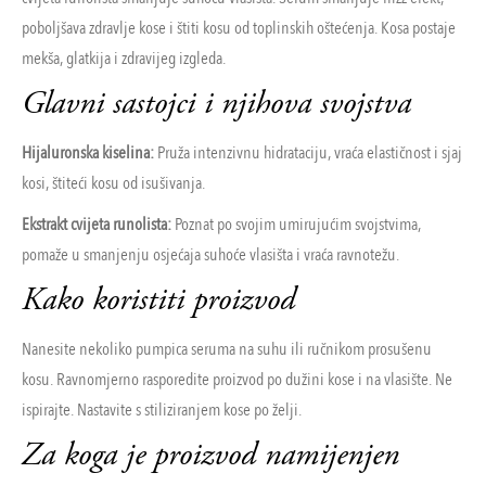
poboljšava zdravlje kose i štiti kosu od toplinskih oštećenja. Kosa postaje
mekša, glatkija i zdravijeg izgleda.
Glavni sastojci i njihova svojstva
Hijaluronska kiselina:
Pruža intenzivnu hidrataciju, vraća elastičnost i sjaj
kosi, štiteći kosu od isušivanja.
Ekstrakt cvijeta runolista:
Poznat po svojim umirujućim svojstvima,
pomaže u smanjenju osjećaja suhoće vlasišta i vraća ravnotežu.
Kako koristiti proizvod
Nanesite nekoliko pumpica seruma na suhu ili ručnikom prosušenu
kosu. Ravnomjerno rasporedite proizvod po dužini kose i na vlasište. Ne
ispirajte. Nastavite s stiliziranjem kose po želji.
Za koga je proizvod namijenjen