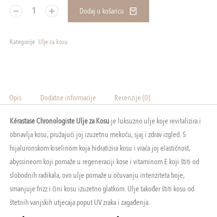
Dodaj u košaricu
Kategorije:
Ulje za kosu
Opis
Dodatne informacije
Recenzije (0)
Kérastase Chronologiste Ulje za Kosu
je luksuzno ulje koje revitalizira i
obnavlja kosu, pružajući joj izuzetnu mekoću, sjaj i zdrav izgled. S
hijaluronskom kiselinom koja hidratizira kosu i vraća joj elastičnost,
abyssineom koji pomaže u regeneraciji kose i vitaminom E koji štiti od
slobodnih radikala, ovo ulje pomaže u očuvanju intenziteta boje,
smanjuje frizz i čini kosu izuzetno glatkom. Ulje također štiti kosu od
štetnih vanjskih utjecaja poput UV zraka i zagađenja.