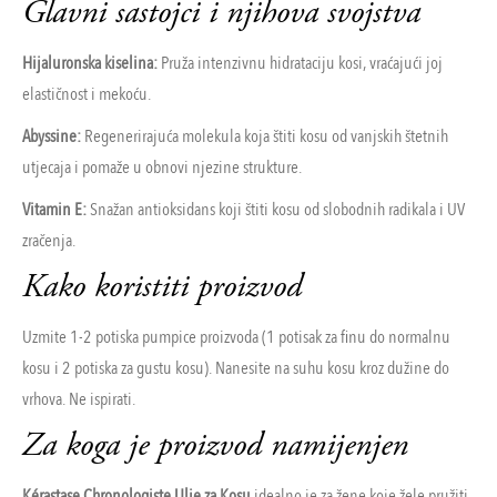
Glavni sastojci i njihova svojstva
Hijaluronska kiselina:
Pruža intenzivnu hidrataciju kosi, vraćajući joj
elastičnost i mekoću.
Abyssine:
Regenerirajuća molekula koja štiti kosu od vanjskih štetnih
utjecaja i pomaže u obnovi njezine strukture.
Vitamin E:
Snažan antioksidans koji štiti kosu od slobodnih radikala i UV
zračenja.
Kako koristiti proizvod
Uzmite 1-2 potiska pumpice proizvoda (1 potisak za finu do normalnu
kosu i 2 potiska za gustu kosu). Nanesite na suhu kosu kroz dužine do
vrhova. Ne ispirati.
Za koga je proizvod namijenjen
Kérastase Chronologiste Ulje za Kosu
idealno je za žene koje žele pružiti