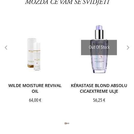
MOŽDA ĆE VAM SE SVIDJETI
Out Of Stock
WILDE MOISTURE REVIVAL
KÉRASTASE BLOND ABSOLU
OIL
CICAEXTREME ULJE
64,00
€
56,25
€