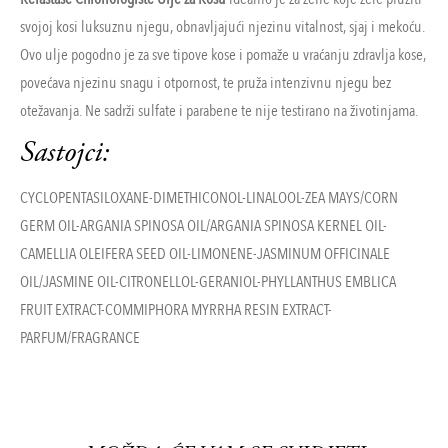
svojoj kosi luksuznu njegu, obnavljajući njezinu vitalnost, sjaj i mekoću.
Ovo ulje pogodno je za sve tipove kose i pomaže u vraćanju zdravlja kose,
povećava njezinu snagu i otpornost, te pruža intenzivnu njegu bez
otežavanja. Ne sadrži sulfate i parabene te nije testirano na životinjama.
Sastojci:
CYCLOPENTASILOXANE-DIMETHICONOL-LINALOOL-ZEA MAYS/CORN
GERM OIL-ARGANIA SPINOSA OIL/ARGANIA SPINOSA KERNEL OIL-
CAMELLIA OLEIFERA SEED OIL-LIMONENE-JASMINUM OFFICINALE
OIL/JASMINE OIL-CITRONELLOL-GERANIOL-PHYLLANTHUS EMBLICA
FRUIT EXTRACT-COMMIPHORA MYRRHA RESIN EXTRACT-
PARFUM/FRAGRANCE