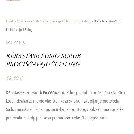
Početna
/
Njega kose
/
Piling i detoksikacija
/
Piling za kosu i vlasište
/ Kérastase Fusio Scrub
Pročišćavajući Piling
SKU: 00118
KÉRASTASE FUSIO SCRUB
PROČIŠĆAVAJUĆI PILING
58,50
€
Kérastase Fusio-Scrub Pročišćavajući Piling
je dubinski čistač za vlasište i
kosu, idealan za masno vlasište i kosu sklonu nakupljanju proizvoda.
Sadrži morsku sol koja nježno uklanja nečistoće, višak sebuma i ostatke
proizvoda, ostavljajući kosu prozračnom i vlasište osvježenim.