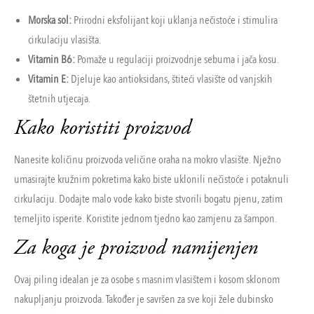
Morska sol:
Prirodni eksfolijant koji uklanja nečistoće i stimulira
cirkulaciju vlasišta.
Vitamin B6:
Pomaže u regulaciji proizvodnje sebuma i jača kosu.
Vitamin E:
Djeluje kao antioksidans, štiteći vlasište od vanjskih
štetnih utjecaja.
Kako koristiti proizvod
Nanesite količinu proizvoda veličine oraha na mokro vlasište. Nježno
umasirajte kružnim pokretima kako biste uklonili nečistoće i potaknuli
cirkulaciju. Dodajte malo vode kako biste stvorili bogatu pjenu, zatim
temeljito isperite. Koristite jednom tjedno kao zamjenu za šampon.
Za koga je proizvod namijenjen
Ovaj piling idealan je za osobe s masnim vlasištem i kosom sklonom
nakupljanju proizvoda. Također je savršen za sve koji žele dubinsko