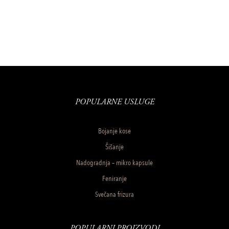
POPULARNE USLUGE
Bojanje kose
Šišanje
Nadogradnja – mikro kapsule
Feniranje
Svečana frizura
POPULARNI PROIZVODI