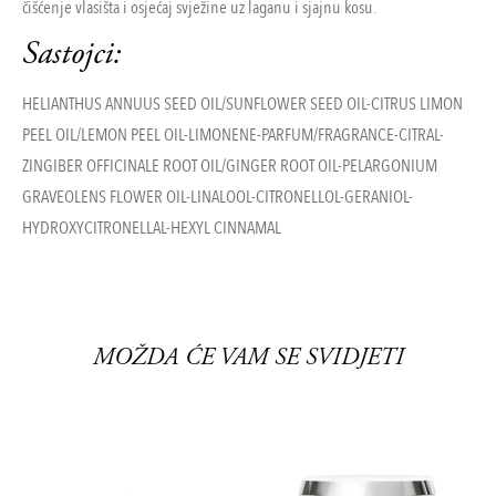
čišćenje vlasišta i osjećaj svježine uz laganu i sjajnu kosu.
Sastojci:
HELIANTHUS ANNUUS SEED OIL/SUNFLOWER SEED OIL-CITRUS LIMON
PEEL OIL/LEMON PEEL OIL-LIMONENE-PARFUM/FRAGRANCE-CITRAL-
ZINGIBER OFFICINALE ROOT OIL/GINGER ROOT OIL-PELARGONIUM
GRAVEOLENS FLOWER OIL-LINALOOL-CITRONELLOL-GERANIOL-
HYDROXYCITRONELLAL-HEXYL CINNAMAL
MOŽDA ĆE VAM SE SVIDJETI