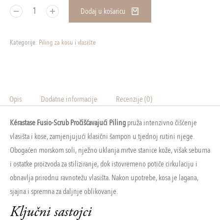
Dodaj u košaricu
Kategorije:
Piling za kosu i vlasište
Opis
Dodatne informacije
Recenzije (0)
Kérastase Fusio-Scrub Pročišćavajući Piling
pruža intenzivno čišćenje
vlasišta i kose, zamjenjujući klasični šampon u tjednoj rutini njege.
Obogaćen morskom soli, nježno uklanja mrtve stanice kože, višak sebuma
i ostatke proizvoda za stiliziranje, dok istovremeno potiče cirkulaciju i
obnavlja prirodnu ravnotežu vlasišta. Nakon upotrebe, kosa je lagana,
sjajna i spremna za daljnje oblikovanje.
Ključni sastojci