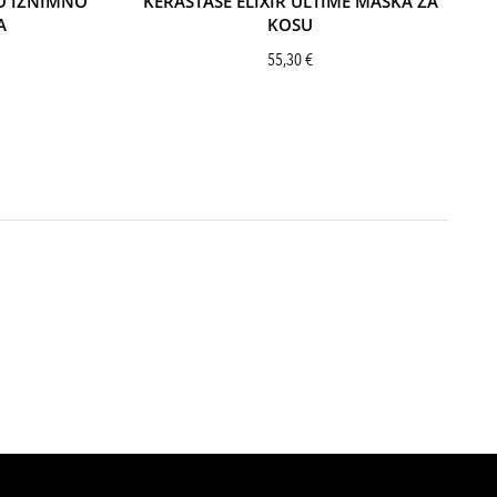
O IZNIMNO
KÉRASTASE ELIXIR ULTIME MASKA ZA
A
KOSU
55,30
€