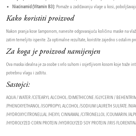
Niacinamid (Vitamin B3):
Pomaže u zadržavanju vlage u kosi, poboljšavajuć
Kako koristiti proizvod
Nakon pranja kose šamponom, nanesite odgovarajuću količinu maske na vlažnu
zatim temeljito isperite. Za optimalne rezultate, koristite zajedno s ostalim p
Za koga je proizvod namijenjen
Ova maska idealna je za osobe s vrlo suhom i osjetljivom kosom koje traže int
potrebnu vlagu i zaštitu.
Sastojci:
AQUA / WATER /CETEARYL ALCOHOL /DIMETHICONE /GLYCERIN / BEHEN
/PHENOXYETHANOL /ISOPROPYL ALCOHOL /SODIUM LAURETH SULFATE /NIAC
/HYDROXYCITRONELLAL /HEXYL CINNAMAL /CITRONELLOL /COUMARIN /AL
/HYDROLYZED CORN PROTEIN /HYDROLYZED SOY PROTEIN /IRIS FLORENTIN