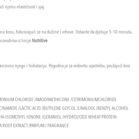
i njenu elastičnost i sjaj.
 kosu, fokusirajući se na dužine i vrhove. Ostavite da djeluje 5-10 minuta,
roizvodima iz linije
Nutritive
.
enzivnu njegu i hidrataciju. Pogodna je za redovitu upotrebu, pružajući kosi
TRIMONIUM CHLORIDE /AMODIMETHICONE /CETRIMONIUMCHLORIDE
INAMIDE /LACTIC ACID /BUTYLENE GLYCOL /LINALOOL /BENZYL ALCOHOL
PHA-ISOMETHYL IONONE /GERANIOL /HYDROLYZED WHEAT PROTEIN
A ROOT EXTRACT /PARFUM / FRAGRANCE