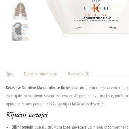
Opis
Dodatne informacije
Recenzije (0)
Kérastase Nutritive Masquintense Riche
pruža dubinsku njegu za vrlo suhu i 
esencijalnim hranjivim sastojcima, ova maska prodire u vlakna kose, pružajući
upotrebom, kosa postaje mekša, sjajnija i lakša za oblikovanje.
Ključni sastojci
Biljni proteini:
Jačaju strukturu kose, povećavajući njenu otpornost na l