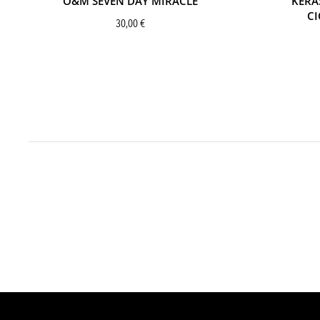
O&M SEVEN DAY MIRACLE
KÉRA
CI
30,00
€