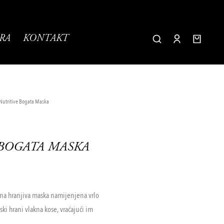
RA
KONTAKT
 Nutritive Bogata Maska
 BOGATA MASKA
vna hranjiva maska namijenjena vrlo
ski hrani vlakna kose, vraćajući im