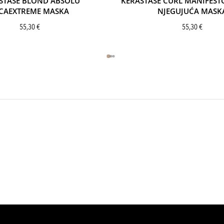
STASE BLOND ABSOLU
KÉRASTASE CURL MANIFEST
CAEXTREME MASKA
NJEGUJUĆA MASK
55,30
€
55,30
€