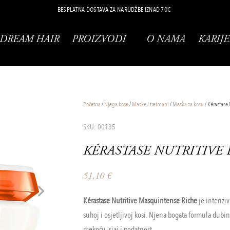
BESPLATNA DOSTAVA ZA NARUDŽBE IZNAD 70€
DREAM HAIR
PROIZVODI
O NAMA
KARIJE
Početna
/
Njega kose
/
Maske i tretmani
/
Maska za kosu
/ Kérastase
SKU: 00135
KÉRASTASE NUTRITIVE
51,10
€
Kérastase Nutritive Masquintense Riche
je intenzi
suhoj i osjetljivoj kosi. Njena bogata formula dubin
mekoću, sjaj i podatnost.