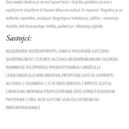
Ova maska idealna je za sve tipove kose i vlasišta, posebno za one s
osjetljivim vlasištem ili kosom sklonom suhoći ili masnoći. Pogodna je za
redovitu upotrebu, pružajući dugotrajnu hidrataciju, zaštitu i umirenje
vlasišta, dok kosa postaje mekša, podatnija i zdravijeg izgleda.
Sastojci:
AQUA/WATER-HYDROXYPROPYL STARCH PHOSPHATE-GLYCERIN-
QUATERNIUM-87-CETEARYL ALCOHOL-BEHENTRIMONIUM CHLORIDE-
RHAMNOSE-TOCOPHEROL-PHENOXYETHANOL-CANDELILLA
CERA/CANDELILLA WAX-MENTHOL-PROPYLENE GLYCOL-ISOPROPYL
ALCOHOL-2-OLEAMIDO-1,3-OCTADECANEDIOL-CAPRYLYL GLYCOL-
CARNOSINE-MORINGA PTERYGOSPERMA SEED EXTRACT-DISODIUM
PHOSPHATE-CITRIC ACID-GLYCINE SOJA OIL/SOYBEAN OIL-
PARFUM/FRAGRANCE