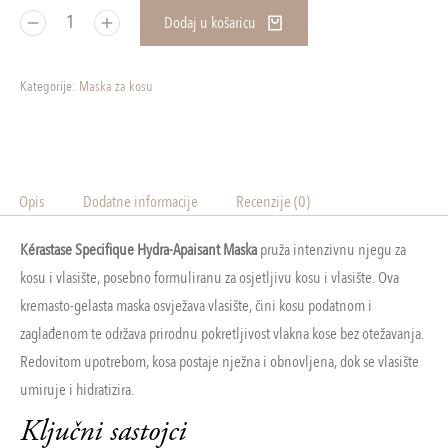
Dodaj u košaricu
Kategorije:
Maska za kosu
Opis
Dodatne informacije
Recenzije (0)
Kérastase Specifique Hydra-Apaisant Maska
pruža intenzivnu njegu za
kosu i vlasište, posebno formuliranu za osjetljivu kosu i vlasište. Ova
kremasto-gelasta maska osvježava vlasište, čini kosu podatnom i
zaglađenom te održava prirodnu pokretljivost vlakna kose bez otežavanja.
Redovitom upotrebom, kosa postaje nježna i obnovljena, dok se vlasište
umiruje i hidratizira.
Ključni sastojci