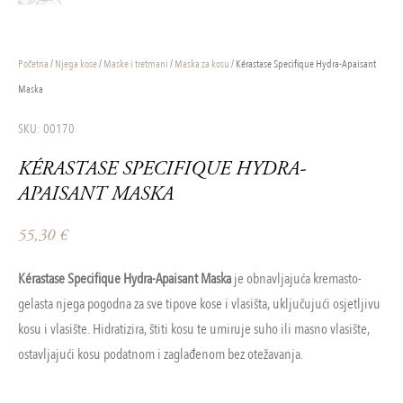
Početna
/
Njega kose
/
Maske i tretmani
/
Maska za kosu
/ Kérastase Specifique Hydra-Apaisant
Maska
SKU: 00170
KÉRASTASE SPECIFIQUE HYDRA-
APAISANT MASKA
55,30
€
Kérastase Specifique Hydra-Apaisant Maska
je obnavljajuća kremasto-
gelasta njega pogodna za sve tipove kose i vlasišta, uključujući osjetljivu
kosu i vlasište. Hidratizira, štiti kosu te umiruje suho ili masno vlasište,
ostavljajući kosu podatnom i zaglađenom bez otežavanja.