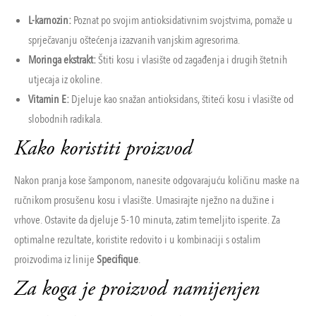
L-karnozin:
Poznat po svojim antioksidativnim svojstvima, pomaže u
sprječavanju oštećenja izazvanih vanjskim agresorima.
Moringa ekstrakt:
Štiti kosu i vlasište od zagađenja i drugih štetnih
utjecaja iz okoline.
Vitamin E:
Djeluje kao snažan antioksidans, štiteći kosu i vlasište od
slobodnih radikala.
Kako koristiti proizvod
Nakon pranja kose šamponom, nanesite odgovarajuću količinu maske na
ručnikom prosušenu kosu i vlasište. Umasirajte nježno na dužine i
vrhove. Ostavite da djeluje 5-10 minuta, zatim temeljito isperite. Za
optimalne rezultate, koristite redovito i u kombinaciji s ostalim
proizvodima iz linije
Specifique
.
Za koga je proizvod namijenjen