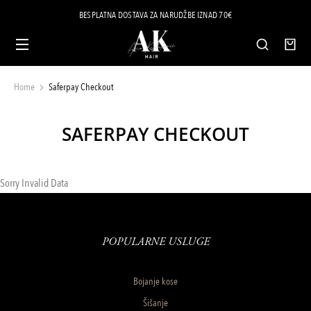
BESPLATNA DOSTAVA ZA NARUDŽBE IZNAD 70€
Home
Saferpay Checkout
You are here:
SAFERPAY CHECKOUT
Sorry Invalid Data
POPULARNE USLUGE
Bojanje kose
Šišanje