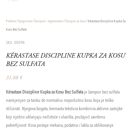
Početna
/
Njega kose
/
Šamponi i regeneratori
/
Šampon za kosu
/ Kérastase Discipline Kupka Za
Kosu Bez Sulfata
SKU: 00098
KÉRASTASE DISCIPLINE KUPKA ZA KOSU
BEZ SULFATA
31,88
€
Kérastase Discipline Kupka za Kosu Bez Sulfata
je šampon bez sulfata
namijenjen za tanku do normalnu neposlušnu kosu koja je teško
stilizirati. Njegova bogata, kremasta tekstura kombinira aktivne sastojke
koji nježno uklanjaju nečistoće s vlasišta, pružajući savršenu
pokretljivost. Kosa postaje mekana, podatna i lakša za oblikovanje.