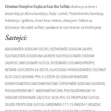
Kérastase Discipline Kupka za Kosu Bez Sulfata
idealna je za žene s
kosom koja je sklona kovrčanju, frizzu i suhoći. Pruža kontrolu kovrčanja,
hidrataciju i glatkoću, čineći kosu mekom, zdravijom i lakšom za
stiliziranje. Ne sadrži sulfate i parabene te nije testiran na životinjama.
Sastojci:
AQUA/WATER-SODIUM COCOYL ISETHIONATE-SODIUM LAURYL
SULFOACETATE-DISODIUM LAURETH SULFOSUCCINATE-SODIUM
LAUROYL SARCOSINATE-GLYCOL DISTEARATE-COCAMIDOPROPYL
BETAINE-GLYCERETH-26-DECYL GLUCOSIDE-HYDROGENATED COCONUT
ACID-COCO-BETAINE-PPG-5-CETETH-20-SODIUM BENZOATE-
DIVINYLDIMETHICONE/DIMETHICONE COPOLYMER-SODIUM CHLORIDE-
POLYQUATERNIUM-7 -AMODIMETHICONE-POLYQUATERNIUM-10-
SODIUM ISETHIONATE-SALICYLIC ACID-PEG-55 PROPYLENE GLYCOL
OLEATE-PROPYLENE GLYCOL-CARBOMER-C11-15 PARETH-7-BENZOIC