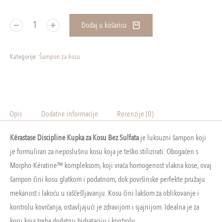
Dodaj u košaricu
Kategorije:
Šampon za kosu
Opis
Dodatne informacije
Recenzije (0)
Kérastase Discipline Kupka za Kosu Bez Sulfata
je luksuzni šampon koji
je formuliran za neposlušnu kosu koja je teško stilizirati. Obogaćen s
Morpho-Kératine™ kompleksom, koji vraća homogenost vlakna kose, ovaj
šampon čini kosu glatkom i podatnom, dok površinske perfekte pružaju
mekanost i lakoću u raščešljavanju. Kosu čini lakšom za oblikovanje i
kontrolu kovrčanja, ostavljajući je zdravijom i sjajnijom. Idealna je za
kosu koja treba dodatnu hidrataciju i kontrolu.