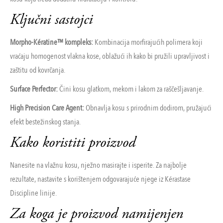
Ključni sastojci
Morpho-Kératine™ kompleks:
Kombinacija morfirajućih polimera koji
vraćaju homogenost vlakna kose, oblažući ih kako bi pružili upravljivost i
zaštitu od kovrčanja.
Surface Perfector:
Čini kosu glatkom, mekom i lakom za raščešljavanje.
High Precision Care Agent:
Obnavlja kosu s prirodnim dodirom, pružajući
efekt bestežinskog stanja.
Kako koristiti proizvod
Nanesite na vlažnu kosu, nježno masirajte i isperite. Za najbolje
rezultate, nastavite s korištenjem odgovarajuće njege iz Kérastase
Discipline linije.
Za koga je proizvod namijenjen