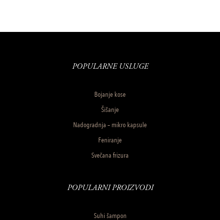
POPULARNE USLUGE
Bojanje kose
Šišanje
Nadogradnja – mikro kapsule
Feniranje
Svečana frizura
POPULARNI PROIZVODI
Suhi šampon