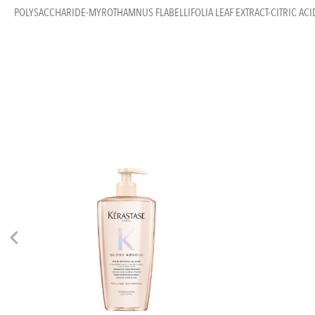
POLYSACCHARIDE-MYROTHAMNUS FLABELLIFOLIA LEAF EXTRACT-CITRIC A