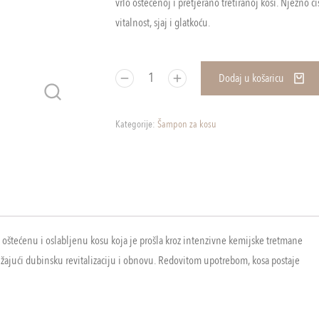
vrlo oštećenoj i pretjerano tretiranoj kosi. Nježno či
vitalnost, sjaj i glatkoću.
Dodaj u košaricu
Kategorije:
Šampon za kosu
 oštećenu i oslabljenu kosu koja je prošla kroz intenzivne kemijske tretmane
užajući dubinsku revitalizaciju i obnovu. Redovitom upotrebom, kosa postaje