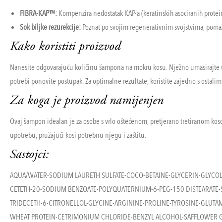
FIBRA-KAP™:
Kompenzira nedostatak KAP-a (keratinskih asociranih proteina
Sok biljke rezurekcije:
Poznat po svojim regenerativnim svojstvima, pomaže
Kako koristiti proizvod
Nanesite odgovarajuću količinu šampona na mokru kosu. Nježno umasirajte u vl
potrebi ponovite postupak. Za optimalne rezultate, koristite zajedno s ostalim
Za koga je proizvod namijenjen
Ovaj šampon idealan je za osobe s vrlo oštećenom, pretjerano tretiranom kosom
upotrebu, pružajući kosi potrebnu njegu i zaštitu.
Sastojci:
AQUA/WATER-SODIUM LAURETH SULFATE-COCO-BETAINE-GLYCERIN-GLYCO
CETETH-20-SODIUM BENZOATE-POLYQUATERNIUM-6-PEG-150 DISTEARATE-
TRIDECETH-6-CITRONELLOL-GLYCINE-ARGININE-PROLINE-TYROSINE-GLU
WHEAT PROTEIN-CETRIMONIUM CHLORIDE-BENZYL ALCOHOL-SAFFLOWER 