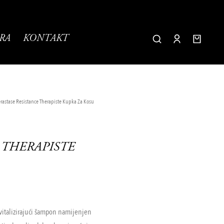
RA
KONTAKT
érastase Resistance Therapiste Kupka Za Kosu
 THERAPISTE
vitalizirajući šampon namijenjen