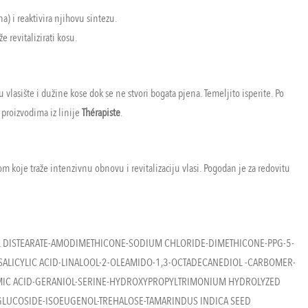
) i reaktivira njihovu sintezu.
 revitalizirati kosu.
asište i dužine kose dok se ne stvori bogata pjena. Temeljito isperite. Po
 proizvodima iz linije
Thérapiste
.
 koje traže intenzivnu obnovu i revitalizaciju vlasi. Pogodan je za redovitu
L DISTEARATE-AMODIMETHICONE-SODIUM CHLORIDE-DIMETHICONE-PPG-5-
SALICYLIC ACID-LINALOOL-2-OLEAMIDO-1,3-OCTADECANEDIOL -CARBOMER-
TAMIC ACID-GERANIOL-SERINE-HYDROXYPROPYLTRIMONIUM HYDROLYZED
GLUCOSIDE-ISOEUGENOL-TREHALOSE-TAMARINDUS INDICA SEED