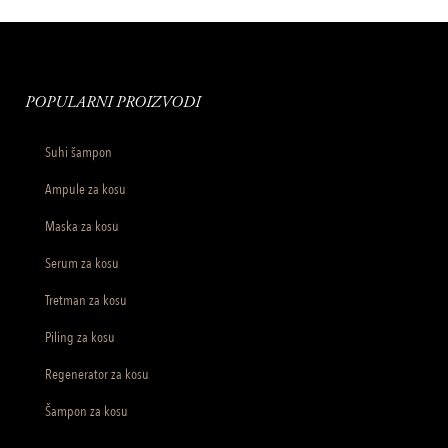
POPULARNI PROIZVODI
Suhi šampon
Ampule za kosu
Maska za kosu
Serum za kosu
Tretman za kosu
Piling za kosu
Regenerator za kosu
Šampon za kosu