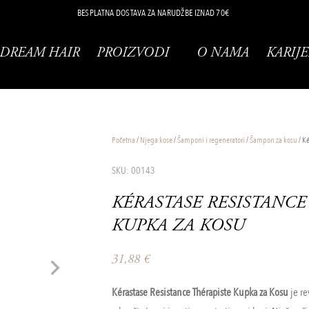
BESPLATNA DOSTAVA ZA NARUDŽBE IZNAD 70€
DREAM HAIR
PROIZVODI
O NAMA
KARIJE
Početna
/
Njega kose
/
Šamponi i regeneratori
/
Šampon za kosu
/ K
SKU: 00143
KÉRASTASE RESISTANCE
KUPKA ZA KOSU
31,88
€
Kérastase Resistance Thérapiste Kupka za Kosu
je re