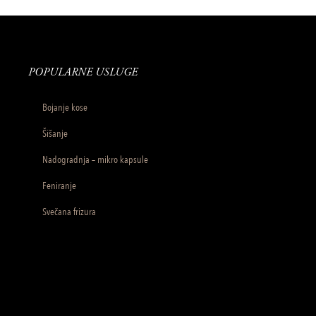
POPULARNE USLUGE
Bojanje kose
Šišanje
Nadogradnja – mikro kapsule
Feniranje
Svečana frizura