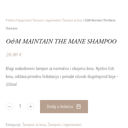
Početna
/
Njega kose
/
Šamponi i regeneratori
/
Šampon za kosu
/ O&M Maintain The Mane
Shampoo
O&M MAINTAIN THE MANE SHAMPOO
28,00
€
Blagi svakodnevni šampon za normalnu i obojenu kosu. Nježno čisti
kosu, održava prirodnu hidrataciju i pomaže očuvati dugotrajnost boje –
350ml
Dodaj u košaricu
Kategorije:
Šampon za kosu
,
Šamponi i regeneratori