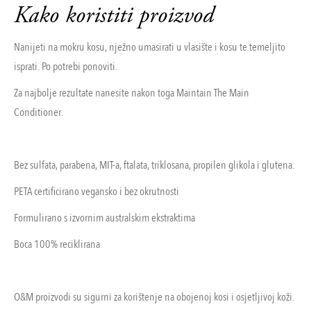
Kako koristiti proizvod
Nanijeti na mokru kosu, nježno umasirati u vlasište i kosu te temeljito
isprati. Po potrebi ponoviti.
Za najbolje rezultate nanesite nakon toga Maintain The Main
Conditioner.
Bez sulfata, parabena, MIT-a, ftalata, triklosana, propilen glikola i glutena.
PETA certificirano vegansko i bez okrutnosti
Formulirano s izvornim australskim ekstraktima
Boca 100% reciklirana
O&M proizvodi su sigurni za korištenje na obojenoj kosi i osjetljivoj koži.